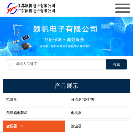
搜索
产品展示
电阻器
分流器/取样电阻
负载箱电阻箱
电抗器
变压器
>
滤波器