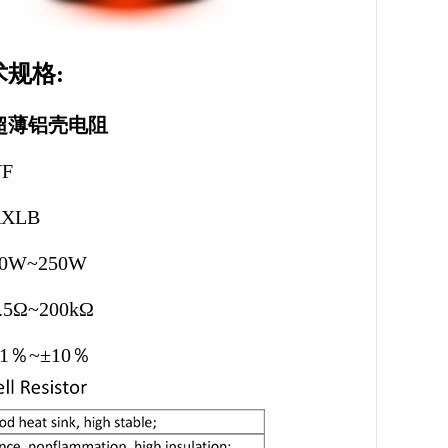
规格:
超薄铝壳电阻
F
XLB
0W~250W
5
Ω
~200k
Ω
1％~±10％