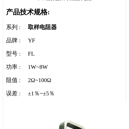
产品技术规格:
系列 :
取样电阻器
品牌 : YF
型号 : FL
功率 : 1W~8W
阻值 : 2Ω~100Ω
误差 : ±1％~±5％